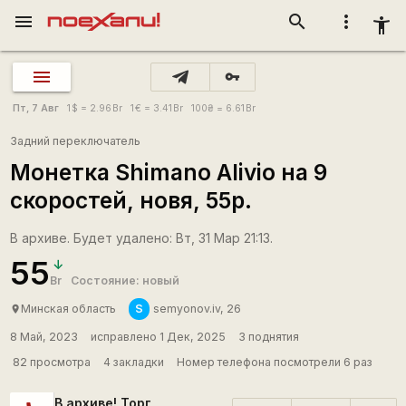
menu
search
more_vert
accessibility_new
vpn_key
Пт, 7 Авг
1
$
= 2.96
Br
1
€
= 3.41
Br
100
₴
= 6.61
Br
Задний переключатель
Монетка Shimano Alivio на 9
скоростей, новя, 55р.
В архиве. Будет удалено: Вт, 31 Мар 21:13.
55
Br
Состояние: новый
S
Минская область
semyonov.iv, 26
place
8 Май, 2023
исправлено 1 Дек, 2025
3 поднятия
82 просмотра
4 закладки
Номер телефона посмотрели 6 раз
В архиве! Торг