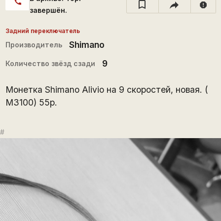
call
report
завершён.
Задний переключатель
Shimano
Производитель
9
Количество звёзд сзади
Монетка Shimano Alivio на 9 скоростей, новая. (
M3100) 55р.
#