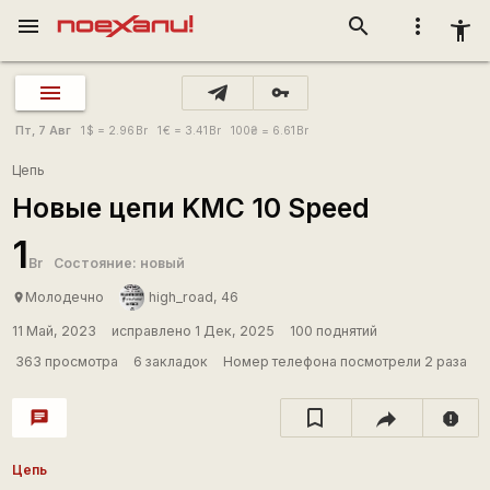
menu
search
more_vert
accessibility_new
vpn_key
Пт, 7 Авг
1
$
= 2.96
Br
1
€
= 3.41
Br
100
₴
= 6.61
Br
Цепь
Новые цепи KMC 10 Speed
1
Br
Состояние: новый
Молодечно
high_road, 46
place
11 Май, 2023
исправлено 1 Дек, 2025
100 поднятий
363 просмотра
6 закладок
Номер телефона посмотрели 2 раза
chat
report
Цепь