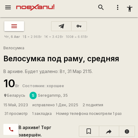
menu
search
more_vert
accessibility_new
vpn_key
Чт, 6 Авг
1
$
= 2.96
Br
1
€
= 3.42
Br
100
₴
= 6.61
Br
Велосумка
Велосумка под раму, средняя
В архиве. Будет удалено: Вт, 31 Мар 21:15.
10
Br
Состояние: хорошее
S
Беларусь
Seregammp, 35
place
15 Май, 2023
исправлено 1 Дек, 2025
2 поднятия
31 просмотр
1 закладка
Номер телефона посмотрели 1 раз
В архиве! Торг
call
report
завершён.