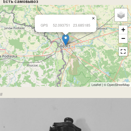
Есть самовывоз
×
GPS
52.093751
23.685185
+
−
Leaflet
| ©
OpenStreetMap
#