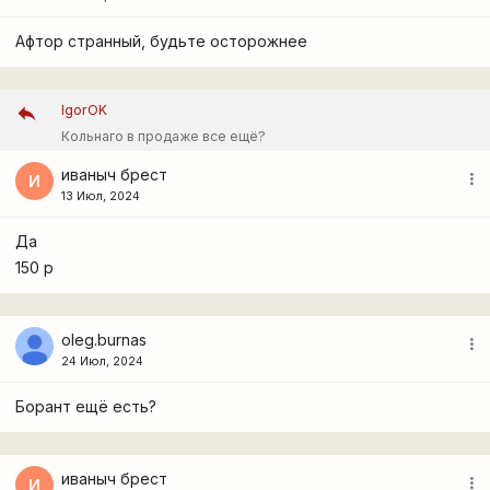
Афтор странный, будьте осторожнее
IgorOK
Кольнаго в продаже все ещё?
иваныч брест
more_vert
И
13 Июл, 2024
Да
150 р
oleg.burnas
more_vert
24 Июл, 2024
Борант ещё есть?
иваныч брест
more_vert
И