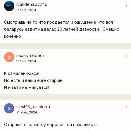
ivandenisov746
more_vert
17 Янв, 2024
Смотришь на то что продается и ощущение что вся
беларусь ездит на велах 20 летней давности... Смешно
конечно
иваныч брест
more_vert
И
17 Янв, 2024
К сажалению-да!
Но есть и вещи ещё старше.
И ни кто не жалуется!
slesh13_ramblerru
more_vert
S
21 Май, 2024
Отправьте кольнагу европочтой пожалуйста