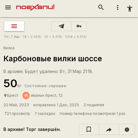
menu
search
more_vert
accessibility_new
vpn_key
Пт, 7 Авг
1
$
= 2.96
Br
1
€
= 3.41
Br
100
₴
= 6.61
Br
Вилка
Карбоновые вилки шоссе
В архиве. Будет удалено: Вт, 31 Мар 21:18.
50
Br
Состояние: хорошее
И
Брест
иваныч брест, 12
place
22 Май, 2023
исправлено 1 Дек, 2025
2 поднятия
721 просмотр
7 закладок
Номер телефона посмотрели 1 раз
В архиве! Торг завершён.
report