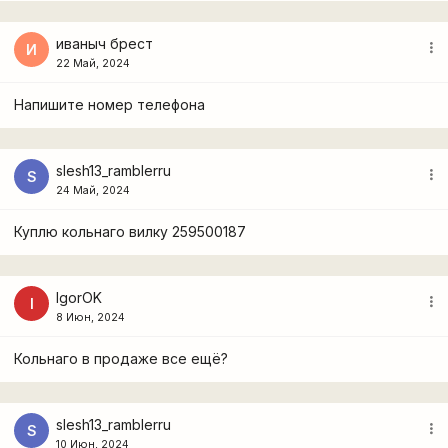
иваныч брест
more_vert
И
22 Май, 2024
Напишите номер телефона
slesh13_ramblerru
more_vert
S
24 Май, 2024
Куплю кольнаго вилку 259500187
IgorOK
more_vert
I
8 Июн, 2024
Кольнаго в продаже все ещё?
slesh13_ramblerru
more_vert
S
10 Июн, 2024