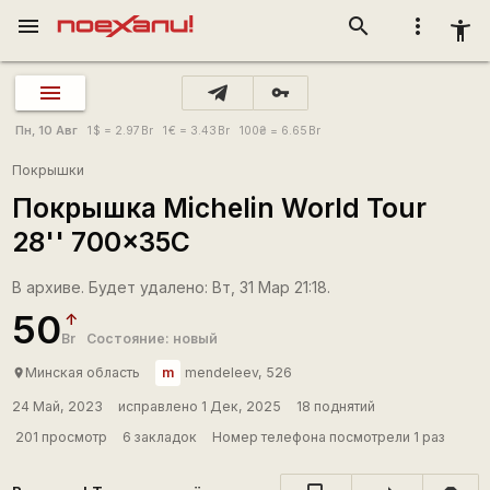
menu
search
more_vert
accessibility_new
vpn_key
Пн, 10 Авг
1
$
= 2.97
Br
1
€
= 3.43
Br
100
₴
= 6.65
Br
Покрышки
Покрышка Michelin World Tour
28'' 700x35C
В архиве. Будет удалено: Вт, 31 Мар 21:18.
50
Br
Состояние: новый
m
Минская область
mendeleev, 526
place
24 Май, 2023
исправлено 1 Дек, 2025
18 поднятий
201 просмотр
6 закладок
Номер телефона посмотрели 1 раз