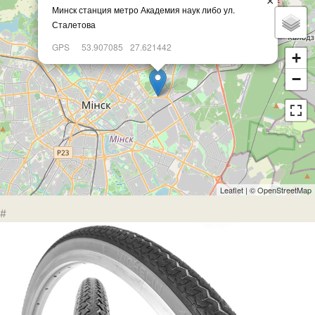
×
Минск станция метро Академия наук либо ул.
Сталетова
GPS
53.907085
27.621442
+
−
Leaflet
| ©
OpenStreetMap
#