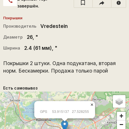
call
report
завершён.
Покрышки
Vredestein
Производитель
26
, "
Диаметр
2.4 (61 мм)
, "
Ширина
Покрышки 2 штуки. Одна подукатана, вторая
норм. Бескамерки. Продажа только парой
Есть самовывоз
×
GPS
53.915137
27.528255
+
−