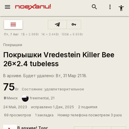
menu
search
more_vert
accessibility_new
vpn_key
Пт, 7 Авг
1
$
= 2.98
Br
1
€
= 3.44
Br
100
₴
= 6.65
Br
Покрышки
Покрышки Vredestein Killer Bee
26x2.4 tubeless
В архиве. Будет удалено: Вт, 31 Мар 21:18.
75
Br
Состояние: удовлетворительное
Минск
freemental, 21
place
24 Май, 2023
исправлено 1 Дек, 2025
2 поднятия
69 просмотров
1 закладка
Номер телефона посмотрели 3 раза
В архиве! Торг