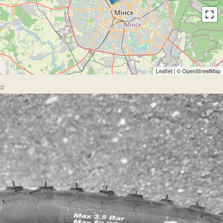
Leaflet
| ©
OpenStreetMap
#