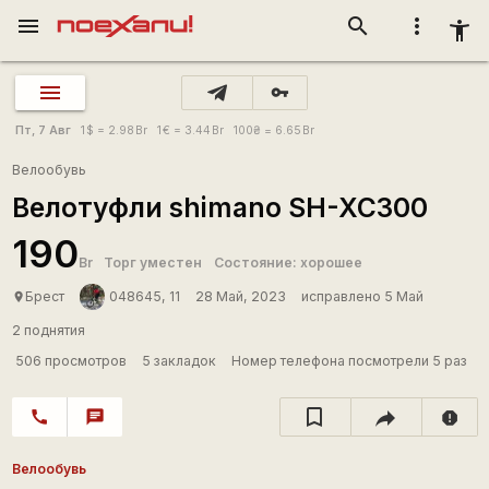
menu
search
more_vert
accessibility_new
vpn_key
Пт, 7 Авг
1
$
= 2.98
Br
1
€
= 3.44
Br
100
₴
= 6.65
Br
Велообувь
Велотуфли shimano SH-XC300
190
Br
Торг уместен
Состояние: хорошее
Брест
048645, 11
28 Май, 2023
исправлено 5 Май
place
2 поднятия
506 просмотров
5 закладок
Номер телефона посмотрели 5 раз
call
chat
report
Велообувь