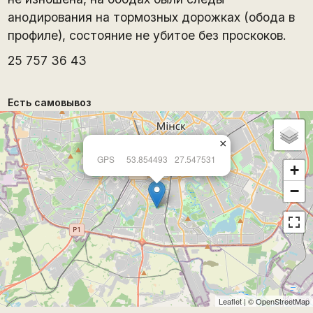
анодирования на тормозных дорожках (обода в
профиле), состояние не убитое без проскоков.
25 757 36 43
Есть самовывоз
×
GPS
53.854493
27.547531
+
−
Leaflet
| ©
OpenStreetMap