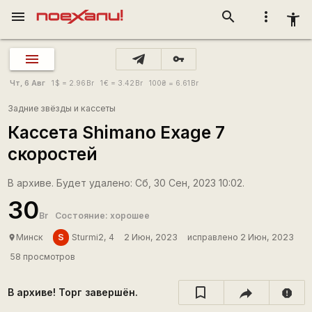
menu
search
more_vert
accessibility_new
vpn_key
Чт, 6 Авг
1
$
= 2.96
Br
1
€
= 3.42
Br
100
₴
= 6.61
Br
Задние звёзды и кассеты
Кассета Shimano Exage 7
скоростей
В архиве. Будет удалено: Сб, 30 Сен, 2023 10:02.
30
Br
Состояние: хорошее
S
Минск
Sturmi2, 4
2 Июн, 2023
исправлено 2 Июн, 2023
place
58 просмотров
В архиве! Торг завершён.
report