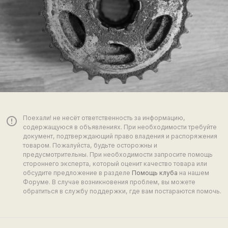
Поехали! не несёт ответственность за информацию,
error_outline
содержащуюся в объявлениях. При необходимости требуйте
документ, подтверждающий право владения и распоряжения
товаром. Пожалуйста, будьте осторожны и
предусмотрительны. При необходимости запросите помощь
стороннего эксперта, который оценит качество товара или
обсудите предложение в разделе
Помощь клуба
на нашем
Форуме. В случае возникновения проблем, вы можете
обратиться в службу поддержки, где вам постараются помочь.