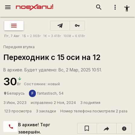
menu
search
more_vert
accessibility_new
vpn_key
Пт, 7 Авг
1
$
= 2.96
Br
1
€
= 3.41
Br
100
₴
= 6.61
Br
Передняя втулка
Переходник с 15 оси на 12
В архиве. Будет удалено: Вс, 2 Мар, 2025 10:51.
30
Br
Состояние: новый
F
Беларусь
fantastisch, 54
place
3 Июн, 2023
исправлено 2 Ноя, 2024
3 поднятия
123 просмотра
3 закладки
Номер телефона посмотрели 2 раза
В архиве! Торг
call
report
завершён.