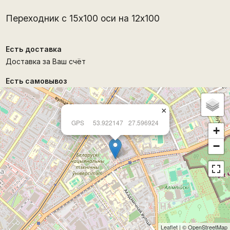
Переходник с 15х100 оси на 12х100
Есть доставка
Доставка за Ваш счёт
Есть самовывоз
×
GPS
53.922147
27.596924
+
−
Leaflet
| ©
OpenStreetMap