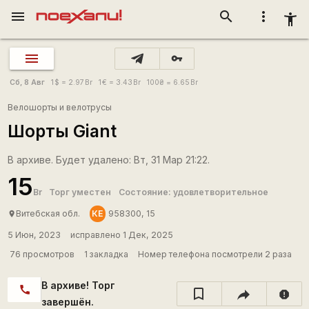
menu
search
more_vert
accessibility_new
vpn_key
Сб, 8 Авг
1
$
= 2.97
Br
1
€
= 3.43
Br
100
₴
= 6.65
Br
Велошорты и велотрусы
Шорты Giant
В архиве. Будет удалено: Вт, 31 Мар 21:22.
15
Br
Торг уместен
Состояние: удовлетворительное
КЕ
Витебская обл.
958300, 15
place
5 Июн, 2023
исправлено 1 Дек, 2025
76 просмотров
1 закладка
Номер телефона посмотрели 2 раза
В архиве! Торг
call
report
завершён.