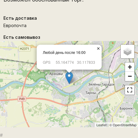
Есть доставка
Европочта
Есть самовывоз
×
Любой день после 16:00
GPS
55.164774
30.117833
+
−
Leaflet
| ©
OpenStreetMap
#