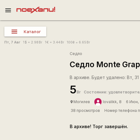
menu
Каталог
Пт, 7 Авг
1
$
= 2.98
Br
1
€
= 3.44
Br
100
₴
= 6.65
Br
Седло
Седло Monte Gra
В архиве. Будет удалено: Вт, 31 
5
Br
Состояние: удовлетворите
Могилев
lovalikk, 8
6 Июн,
place
38 просмотров
Номер телефона п
В архиве! Торг завершён.