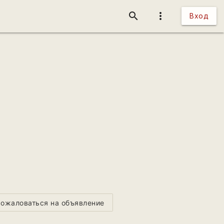
search
more_vert
Вход
ожаловаться на объявление