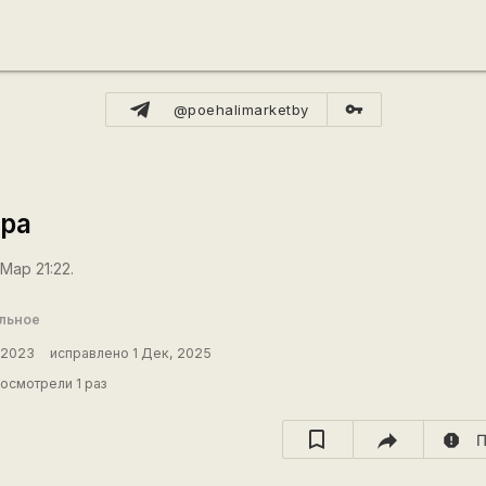
vpn_key
@poehalimarketby
ppa
Мар 21:22.
льное
 2023
исправлено 1 Дек, 2025
осмотрели 1 раз
report
П