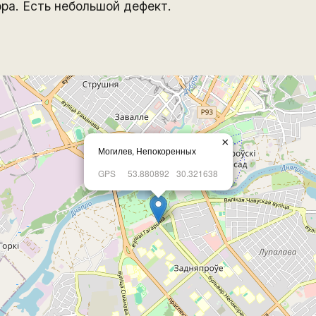
pa. Есть небольшой дефект.
×
Могилев, Непокоренных
GPS
53.880892
30.321638