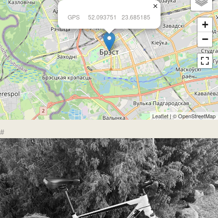
×
GPS
52.093751
23.685185
+
−
Leaflet
| ©
OpenStreetMap
#