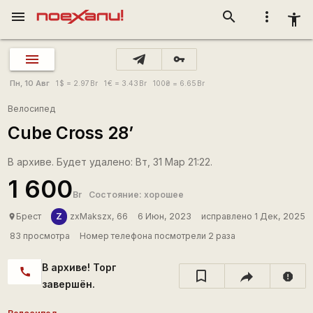
menu
search
more_vert
accessibility_new
vpn_key
Пн, 10 Авг
1
$
= 2.97
Br
1
€
= 3.43
Br
100
₴
= 6.65
Br
Велосипед
Cube Cross 28’
В архиве. Будет удалено: Вт, 31 Мар 21:22.
1 600
Br
Состояние: хорошее
Z
Брест
zxMakszx, 66
6 Июн, 2023
исправлено 1 Дек, 2025
place
83 просмотра
Номер телефона посмотрели 2 раза
В архиве! Торг
call
report
завершён.