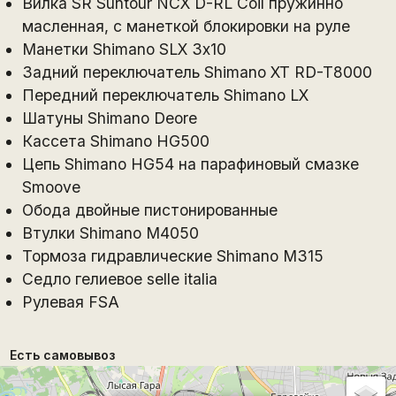
Вилка SR Suntour NCX D-RL Coil пружинно
масленная, с манеткой блокировки на руле
Манетки Shimano SLX 3х10
Задний переключатель Shimano XT RD-T8000
Передний переключатель Shimano LX
Шатуны Shimano Deore
Кассета Shimano HG500
Цепь Shimano HG54 на парафиновый смазке
Smoove
Обода двойные пистонированные
Втулки Shimano M4050
Тормоза гидравлические Shimano M315
Седло гелиевое selle italia
Рулевая FSA
Есть самовывоз