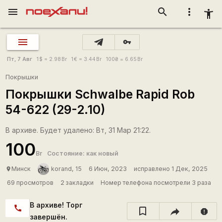
menu
search
more_vert
accessibility_new
vpn_key
Пт, 7 Авг
1
$
= 2.98
Br
1
€
= 3.44
Br
100
₴
= 6.65
Br
Покрышки
Покрышки Schwalbe Rapid Rob
54-622 (29-2.10)
В архиве. Будет удалено: Вт, 31 Мар 21:22.
100
Br
Состояние: как новый
Минск
korand, 15
6 Июн, 2023
исправлено 1 Дек, 2025
place
69 просмотров
2 закладки
Номер телефона посмотрели 3 раза
В архиве! Торг
call
report
завершён.