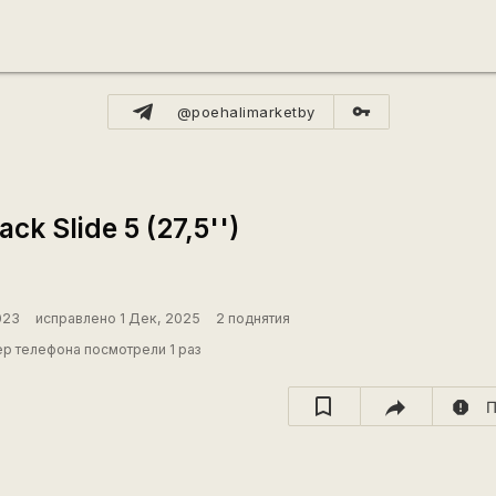
vpn_key
@poehalimarketby
ck Slide 5 (27,5'')
023
исправлено 1 Дек, 2025
2 поднятия
р телефона посмотрели 1 раз
report
П