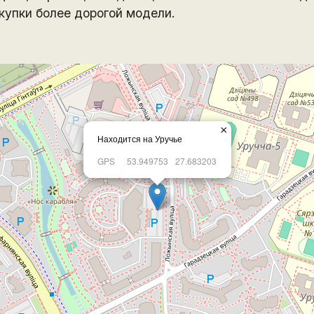
купки более дорогой модели.
×
Находится на Уручье
GPS
53.949753
27.683203