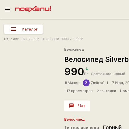
menu
Каталог
Пт, 7 Авг
1
$
= 2.98
Br
1
€
= 3.44
Br
100
₴
= 6.65
Br
Велосипед
Велосипед Silverba
990
Br
Состояние: новый
Z
Минск
ZmitroC, 1
7 Июн, 2
place
117 просмотров
2 закладки
Номе
chat
Чат
Велосипед
Горный
Тип велосипеда