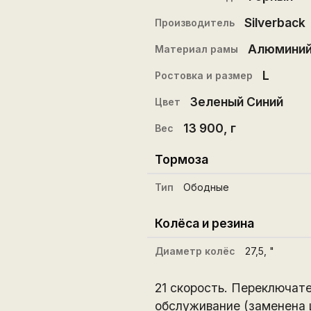
Silverback
Производитель
Алюмини
Материал рамы
L
Ростовка и размер
Зеленый Синий
Цвет
13 900
, г
Вес
Тормоза
Тип
Ободные
Колёса и резина
Диаметр колёс
27,5
, "
21 скорость. Переключате
обслуживание (заменена ц