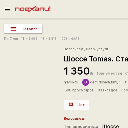
menu
Каталог
Пт, 7 Авг
1
$
= 2.96
Br
1
€
= 3.41
Br
100
₴
= 6.61
Br
Велосипед
,
Вело-услуги
Шоссе Tomas. Ста
1 350
Br
Торг уместен
С
D
Минск
demidovich.fiml, 1
1
place
508 просмотров
3 закладки
Ном
chat
Чат
Велосипед
Шоссе
Тип велосипеда