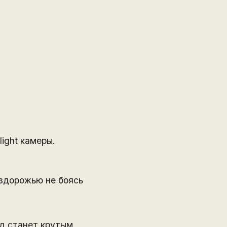
light камеры.
ездорожью не боясь
ед станет крутым