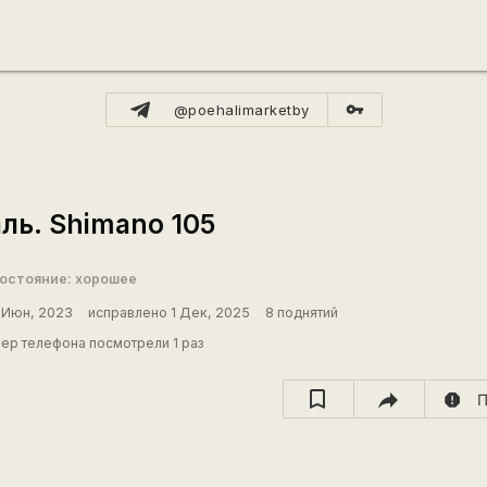
vpn_key
@poehalimarketby
ль. Shimano 105
остояние: хорошее
1 Июн, 2023
исправлено 1 Дек, 2025
8 поднятий
ер телефона посмотрели 1 раз
report
П