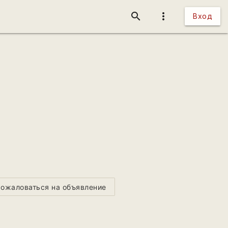
search
more_vert
Вход
ожаловаться на объявление