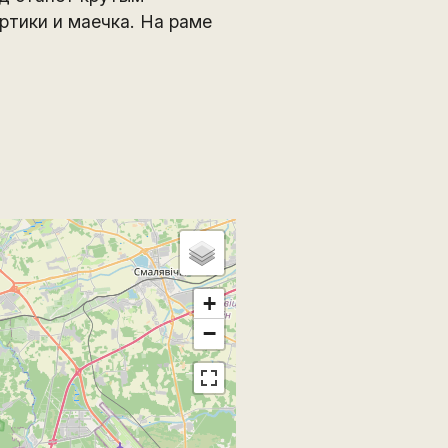
ртики и маечка. На раме
+
−