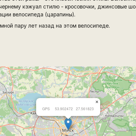
чернему кэжуал стилю - кросовочки, джинсовые шо
ации велосипеда (царапины).
мной пару лет назад на этом велосипеде.
×
GPS
53.902472
27.561823