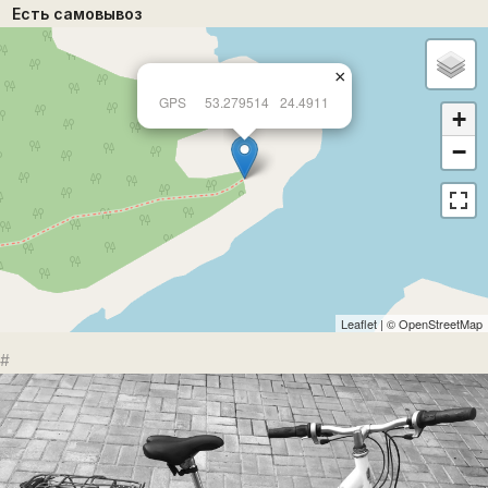
Есть самовывоз
×
GPS
53.279514
24.4911
+
−
Leaflet
| ©
OpenStreetMap
#