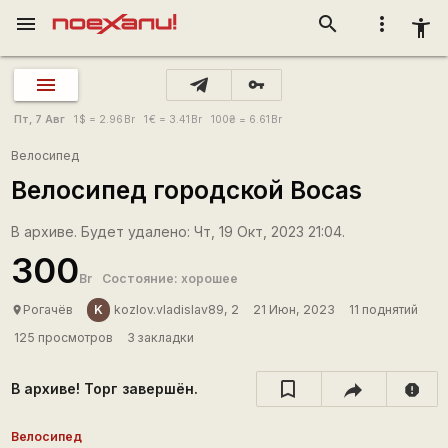
menu
search
more_vert
accessibility_new
vpn_key
Пт, 7 Авг
1
$
= 2.96
Br
1
€
= 3.41
Br
100
₴
= 6.61
Br
Велосипед
Велосипед городской Bocas
В архиве. Будет удалено: Чт, 19 Окт, 2023 21:04.
300
Br
Состояние: хорошее
K
Рогачёв
kozlov.vladislav89, 2
21 Июн, 2023
11 поднятий
place
125 просмотров
3 закладки
В архиве! Торг завершён.
report
Велосипед