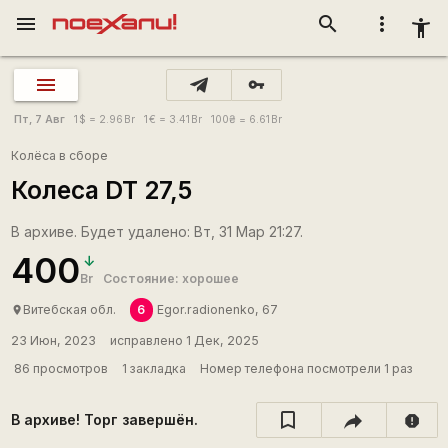
menu
search
more_vert
accessibility_new
vpn_key
Пт, 7 Авг
1
$
= 2.96
Br
1
€
= 3.41
Br
100
₴
= 6.61
Br
Колёса в сборе
Колеса DT 27,5
В архиве. Будет удалено: Вт, 31 Мар 21:27.
400
Br
Состояние: хорошее
6
Витебская обл.
Egor.radionenko, 67
place
23 Июн, 2023
исправлено 1 Дек, 2025
86 просмотров
1 закладка
Номер телефона посмотрели 1 раз
В архиве! Торг завершён.
report