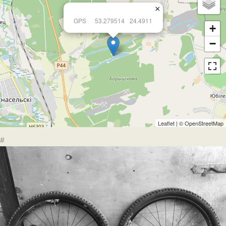
×
GPS
53.279514
24.4911
+
−
Leaflet
| ©
OpenStreetMap
#