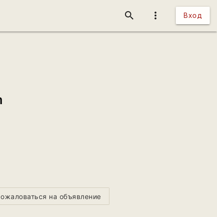
search
more_vert
Вход
m
ожаловаться на объявление