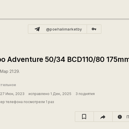
vpn_key
@poehalimarketby
o Adventure 50/34 BCD110/80 175m
Мар 21:29.
ительное
27 Июн, 2023
исправлено 1 Дек, 2025
3 поднятия
ер телефона посмотрели 1 раз
report
П