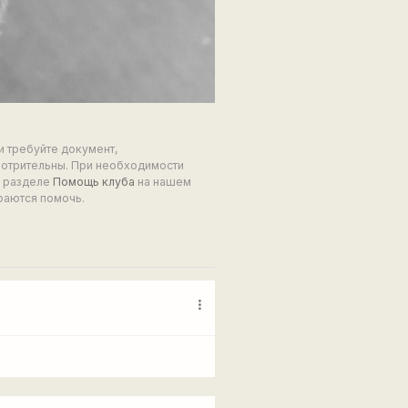
и требуйте документ,
мотрительны. При необходимости
в разделе
Помощь клуба
на нашем
раются помочь.
more_vert