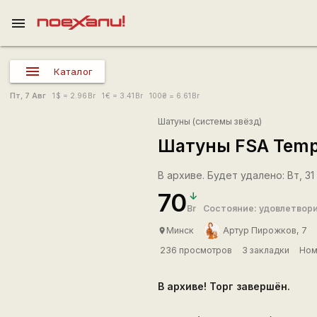
menu
Каталог
Пт, 7 Авг
1
$
= 2.96
Br
1
€
= 3.41
Br
100
₴
= 6.61
Br
Шатуны (системы звёзд)
Шатуны FSA Temp
В архиве. Будет удалено: Вт, 31 
70
Br
Состояние: удовлетвор
Минск
Артур Пирожков, 7
place
236 просмотров
3 закладки
Ном
В архиве! Торг завершён.