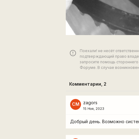
Поехали! не несёт ответствен
error_outline
подтверждающий право владен
запросите помощь стороннего 
Форуме. В случае возникновен
Комментарии,
2
zagors
СМ
15 Ноя, 2023
Добрый день. Возможно систе