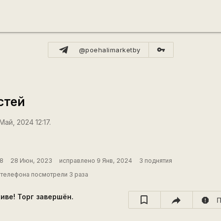
vpn_key
@poehalimarketby
стей
ай, 2024 12:17.
 8
28 Июн, 2023
исправлено 9 Янв, 2024
3 поднятия
телефона посмотрели 3 раза
хиве! Торг завершён.
report
П