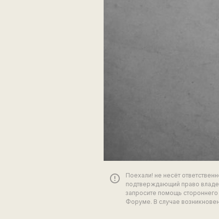
Поехали! не несёт ответствен
error_outline
подтверждающий право владен
запросите помощь стороннего 
Форуме. В случае возникновен