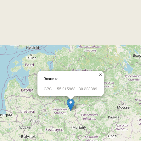
×
Звоните
GPS
55.215968
30.223389