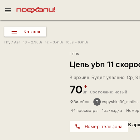
menu
Каталог
Пт, 7 Авг
1
$
= 2.96
Br
1
€
= 3.41
Br
100
₴
= 6.61
Br
Цепь
Цепь ybn 11 скоро
В архиве. Будет удалено: Ср, 8 М
70
Br
Состояние: новый
T
Витебск
vspyshka90_mailru,
place
44 просмотра
1 закладка
Номер 
В ар
call
Номер телефона