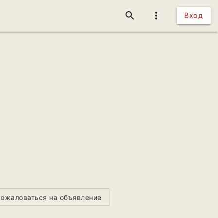
search
more_vert
Вход
ожаловаться на объявление