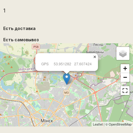
1
Есть доставка
Есть самовывоз
×
GPS
53.951282
27.607424
+
−
Leaflet
| ©
OpenStreetMap