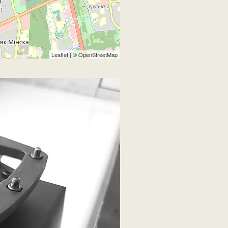
Leaflet
| ©
OpenStreetMap