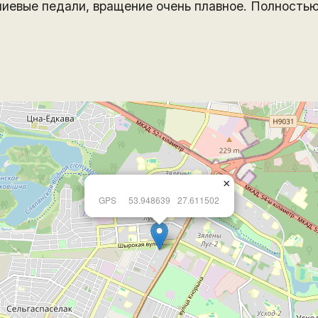
иевые педали, вращение очень плавное. Полностью
×
GPS
53.948639
27.611502