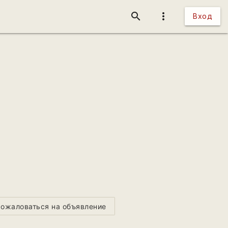
search
more_vert
Вход
ожаловаться на объявление