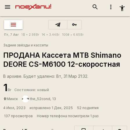
menu
search
more_vert
accessibility_new
vpn_key
Пт, 7 Авг
1
$
= 2.98
Br
1
€
= 3.44
Br
100
₴
= 6.65
Br
Задние звёзды и кассеты
ПРОДАНА Кассета MTB Shimano
DEORE CS-M6100 12-скоростная
В архиве. Будет удалено: Вт, 31 Мар 21:32.
1
Br
Состояние: новый
Минск
the_52cond, 13
place
4 Июл, 2023
исправлено 1 Дек, 2025
52 поднятия
137 просмотров
Номер телефона посмотрели 1 раз