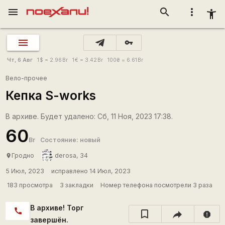
menu
search
more_vert
accessibility_new
vpn_key
Чт, 6 Авг
1
$
= 2.96
Br
1
€
= 3.42
Br
100
₴
= 6.61
Br
Вело-прочее
Кепка S-works
В архиве. Будет удалено: Сб, 11 Ноя, 2023 17:38.
60
Br
Состояние: новый
Гродно
derosa, 34
place
5 Июл, 2023
исправлено 14 Июл, 2023
183 просмотра
3 закладки
Номер телефона посмотрели 3 раза
В архиве! Торг
call
report
завершён.