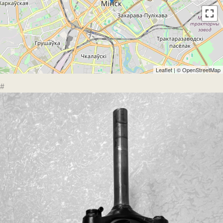
Leaflet
| ©
OpenStreetMap
#