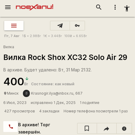
menu
search
more_vert
accessibility_new
vpn_key
Пт, 7 Авг
1
$
= 2.98
Br
1
€
= 3.44
Br
100
₴
= 6.65
Br
Вилка
Вилка Rock Shox XC32 Solo Air 29
В архиве. Будет удалено: Вт, 31 Мар 21:32.
400
Br
Состояние: как новый
Минск
Krasnogir.ilya@inbox.ru, 667
place
6 Июл, 2023
исправлено 1 Дек, 2025
1 поднятие
427 просмотров
4 закладки
Номер телефона посмотрели 1 раз
В архиве! Торг
call
report
завершён.