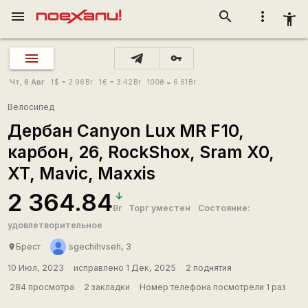
menu
search
more_vert
accessibility_new
vpn_key
Чт, 6 Авг
1
$
= 2.96
Br
1
€
= 3.42
Br
100
₴
= 6.61
Br
Велосипед
Дербан Canyon Lux MR F10,
карбон, 26, RockShox, Sram X0,
XT, Mavic, Maxxis
2 364.84
Br
Торг уместен
Состояние:
удовлетворительное
Брест
sgechihvseh, 3
place
10 Июл, 2023
исправлено 1 Дек, 2025
2 поднятия
284 просмотра
2 закладки
Номер телефона посмотрели 1 раз