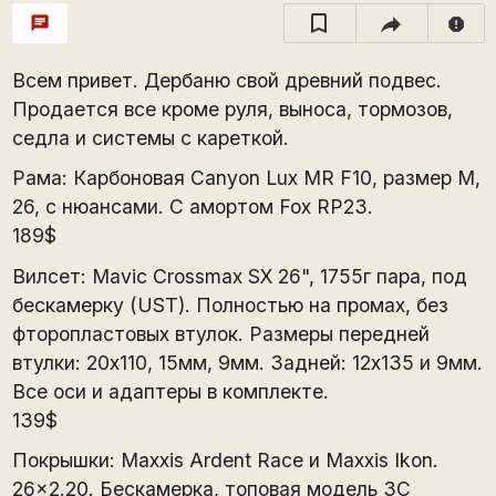
chat
report
Всем привет. Дербаню свой древний подвес.
Продается все кроме руля, выноса, тормозов,
седла и системы с кареткой.
Рама: Карбоновая Canyon Lux MR F10, размер M,
26, с нюансами. С амортом Fox RP23.
189$
Вилсет: Mavic Crossmax SX 26", 1755г пара, под
бескамерку (UST). Полностью на промах, без
фторопластовых втулок. Размеры передней
втулки: 20x110, 15мм, 9мм. Задней: 12x135 и 9мм.
Все оси и адаптеры в комплекте.
139$
Покрышки: Maxxis Ardent Race и Maxxis Ikon.
26x2.20. Бескамерка, топовая модель 3C