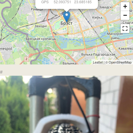
GPS
52.093751
23.685185
+
−
Leaflet
| ©
OpenStreetMap
#