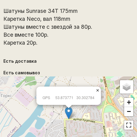
Шатуны Sunrase 34T 175mm
Каретка Neco, вал 118mm
Шатуны вместе с звездой за 80р.
Все вместе 100р.
Каретка 20р.
Есть доставка
Есть самовывоз
×
GPS
53.873771
30.302784
+
−