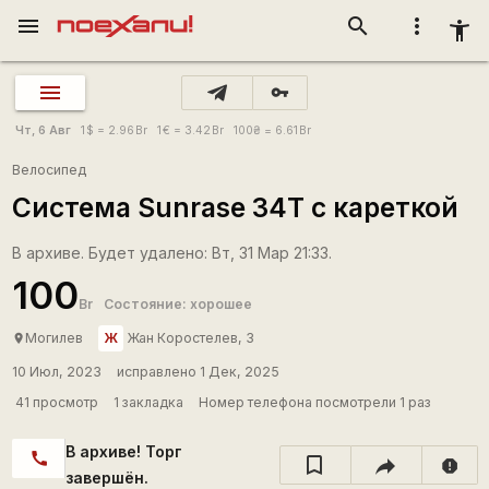
menu
search
more_vert
accessibility_new
vpn_key
Чт, 6 Авг
1
$
= 2.96
Br
1
€
= 3.42
Br
100
₴
= 6.61
Br
Велосипед
Система Sunrase 34T с кареткой
В архиве. Будет удалено: Вт, 31 Мар 21:33.
100
Br
Состояние: хорошее
Ж
Могилев
Жан Коростелев, 3
place
10 Июл, 2023
исправлено 1 Дек, 2025
41 просмотр
1 закладка
Номер телефона посмотрели 1 раз
В архиве! Торг
call
report
завершён.