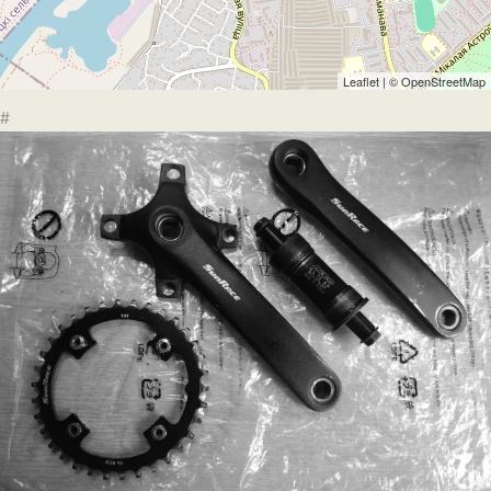
Leaflet
| ©
OpenStreetMap
#