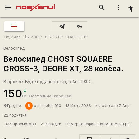
menu
search
more_vert
accessibility_new
vpn_key
Пт, 7 Авг
1
$
= 2.96
Br
1
€
= 3.41
Br
100
₴
= 6.61
Br
Велосипед
Велосипед CHOST SQUAERE
CROSS-3, DEORE XT, 28 колёса.
В архиве. Будет удалено: Ср, 5 Авг 19:00.
150
Br
Состояние: хорошее
B
Гродно
basin.leha, 160
13 Июл, 2023
исправлено 7 Апр
place
22 поднятия
325 просмотров
2 закладки
Номер телефона посмотрели 1 раз