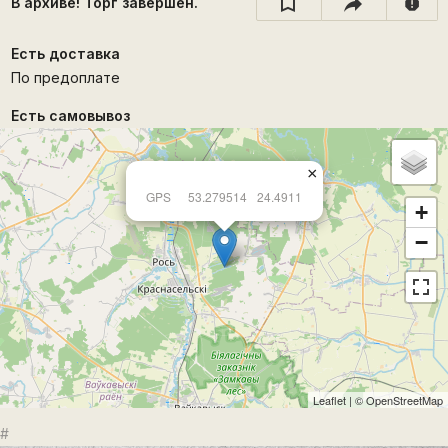
В архиве! Торг завершён.
report
Есть доставка
По предоплате
Есть самовывоз
×
GPS
53.279514
24.4911
+
−
Leaflet
| ©
OpenStreetMap
#