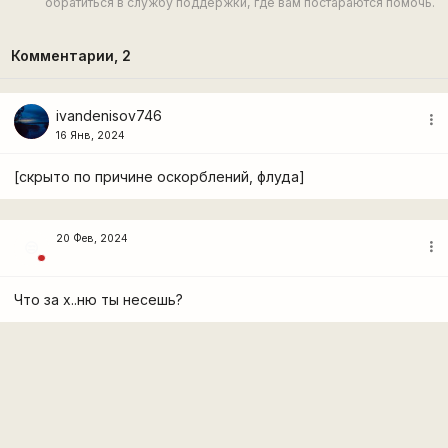
обратиться в службу поддержки, где вам постараются помочь.
Комментарии,
2
ivandenisov746
more_vert
16 Янв, 2024
[скрыто по причине оскорблений, флуда]
20 Фев, 2024
more_vert
😒
Что за х..ню ты несешь?