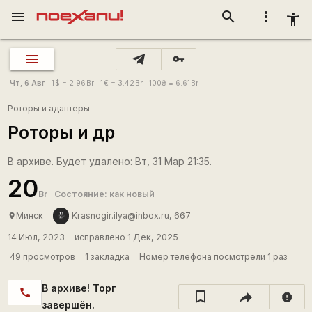
menu
search
more_vert
accessibility_new
vpn_key
Чт, 6 Авг
1
$
= 2.96
Br
1
€
= 3.42
Br
100
₴
= 6.61
Br
Роторы и адаптеры
Роторы и др
В архиве. Будет удалено: Вт, 31 Мар 21:35.
20
Br
Состояние: как новый
Минск
Krasnogir.ilya@inbox.ru, 667
place
14 Июл, 2023
исправлено 1 Дек, 2025
49 просмотров
1 закладка
Номер телефона посмотрели 1 раз
В архиве! Торг
call
report
завершён.