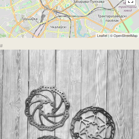
Leaflet
| ©
OpenStreetMap
#