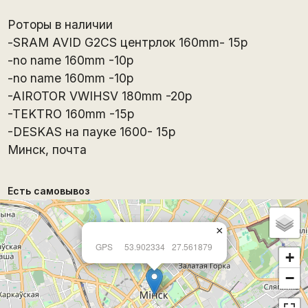
Роторы в наличии
-SRAM AVID G2CS центрлок 160mm- 15р
-no name 160mm -10p
-no name 160mm -10p
-AIROTOR VWIHSV 180mm -20p
-TEKTRO 160mm -15p
-DESKAS на пауке 1600- 15р
Минск, почта
Есть самовывоз
×
GPS
53.902334
27.561879
+
−