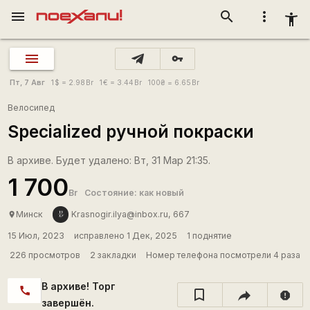
menu
search
more_vert
accessibility_new
vpn_key
Пт, 7 Авг
1
$
= 2.98
Br
1
€
= 3.44
Br
100
₴
= 6.65
Br
Велосипед
Specialized ручной покраски
В архиве. Будет удалено: Вт, 31 Мар 21:35.
1 700
Br
Состояние: как новый
Минск
Krasnogir.ilya@inbox.ru, 667
place
15 Июл, 2023
исправлено 1 Дек, 2025
1 поднятие
226 просмотров
2 закладки
Номер телефона посмотрели 4 раза
В архиве! Торг
call
report
завершён.