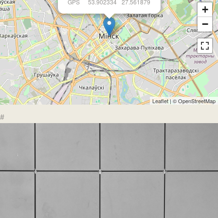
GPS
53.902334
27.561879
+
−
Leaflet
| ©
OpenStreetMap
#