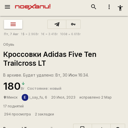
menu
search
more_vert
accessibility_new
vpn_key
Пт, 7 Авг
1
$
= 2.96
Br
1
€
= 3.41
Br
100
₴
= 6.61
Br
Обувь
Кроссовки Adidas Five Ten
Trailcross LT
В архиве. Будет удалено: Вт, 30 Июн 16:34.
180
Br
Состояние: новый
Е
Минск
i_say_fu, 6
20 Июл, 2023
исправлено 2 Мар
place
17 поднятий
294 просмотра
2 закладки