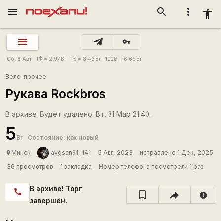
menu
search
more_vert
accessibility_new
vpn_key
Сб, 8 Авг
1
$
= 2.97
Br
1
€
= 3.43
Br
100
₴
= 6.65
Br
Вело-прочее
Рукава Rockbros
В архиве. Будет удалено: Вт, 31 Мар 21:40.
5
Br
Состояние: как новый
Минск
avgsan91, 141
5 Авг, 2023
исправлено 1 Дек, 2025
place
36 просмотров
1 закладка
Номер телефона посмотрели 1 раз
В архиве! Торг
call
report
завершён.