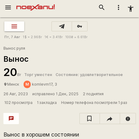
menu
search
more_vert
accessibility_new
vpn_key
Пт, 7 Авг
1
$
= 2.96
Br
1
€
= 3.41
Br
100
₴
= 6.61
Br
Вынос руля
Вынос
20
Br
Торг уместен
Состояние: удовлетворительное
М
Минск
komlevm17, 3
place
26 Авг, 2023
исправлено 1 Дек, 2025
2 поднятия
102 просмотра
1 закладка
Номер телефона посмотрели 1 раз
chat
report
Вынос в хорошем состоянии