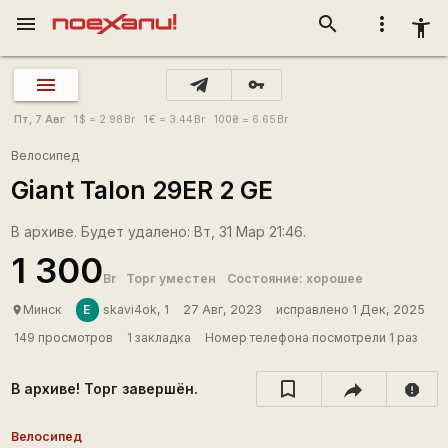
menu
search
more_vert
accessibility_new
vpn_key
Пт, 7 Авг
1
$
= 2.98
Br
1
€
= 3.44
Br
100
₴
= 6.65
Br
Велосипед
Giant Talon 29ER 2 GE
В архиве. Будет удалено: Вт, 31 Мар 21:46.
1 300
Br
Торг уместен
Состояние: хорошее
Е
Минск
skavi4ok, 1
27 Авг, 2023
исправлено 1 Дек, 2025
place
149 просмотров
1 закладка
Номер телефона посмотрели 1 раз
В архиве! Торг завершён.
report
Велосипед