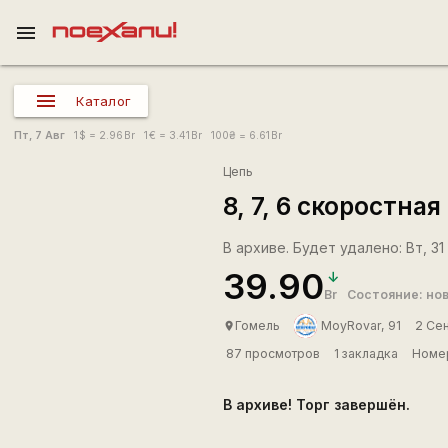
menu
Каталог
Пт, 7 Авг
1
$
= 2.96
Br
1
€
= 3.41
Br
100
₴
= 6.61
Br
Цепь
8, 7, 6 скоростна
В архиве. Будет удалено: Вт, 31 
39.90
Br
Состояние: но
Гомель
MoyRovar, 91
2 Се
place
87 просмотров
1 закладка
Номер
В архиве! Торг завершён.