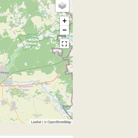
+
−
Leaflet
| ©
OpenStreetMap