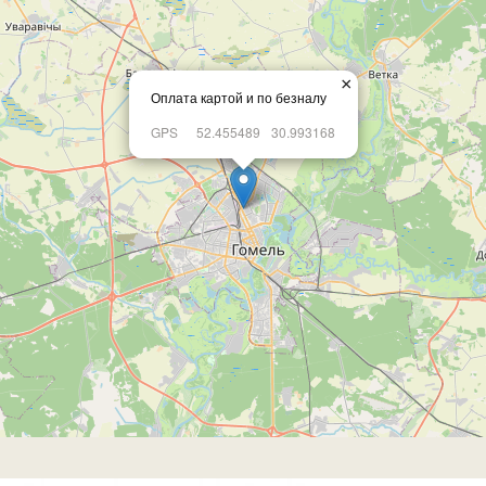
×
Оплата картой и по безналу
GPS
52.455489
30.993168