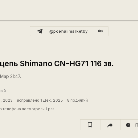
vpn_key
@poehalimarketby
я цепь Shimano CN-HG71 116 зв.
Мар 21:47.
вый
н, 2023
исправлено 1 Дек, 2025
8 поднятий
 телефона посмотрели 1 раз
report
П