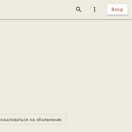
search
more_vert
Вход
ожаловаться на объявление