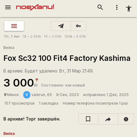
menu
search
more_vert
accessibility_new
vpn_key
Пт, 7 Авг
1
$
= 2.96
Br
1
€
= 3.41
Br
100
₴
= 6.61
Br
Вилка
Fox Sc32 100 Fit4 Factory Kashima
В архиве. Будет удалено: Вт, 31 Мар 21:49.
3 000
Br
Состояние: как новый
V
Минск
valerun, 65
8 Сен, 2023
исправлено 1 Дек, 2025
place
157 просмотров
1 закладка
Номер телефона посмотрели 1 раз
В архиве! Торг завершён.
report
Вилка