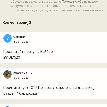
обсудите предложение в разделе
Помощь клуба
на нашем
Форуме. В случае возникновения проблем, вы можете
обратиться в службу поддержки, где вам постараются помочь.
Комментарии,
3
valerun
more_vert
V
8 Сен, 2023
Предлагайте цену на Вайбер
291017520
makarixa66
more_vert
9 Сен, 2023
Прочтите пункт 3.1.2 Пользовательского соглашения ,
раздел " барахолка "