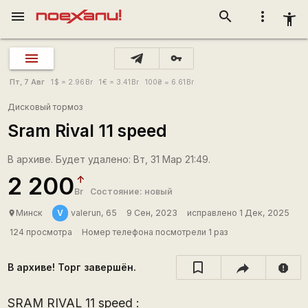
menu
search
more_vert
accessibility_new
vpn_key
Пт, 7 Авг
1
$
= 2.96
Br
1
€
= 3.41
Br
100
₴
= 6.61
Br
Дисковый тормоз
Sram Rival 11 speed
В архиве. Будет удалено: Вт, 31 Мар 21:49.
2 200
Br
Состояние: новый
V
Минск
valerun, 65
9 Сен, 2023
исправлено 1 Дек, 2025
place
124 просмотра
Номер телефона посмотрели 1 раз
В архиве! Торг завершён.
report
SRAM RIVAL 11 speed :