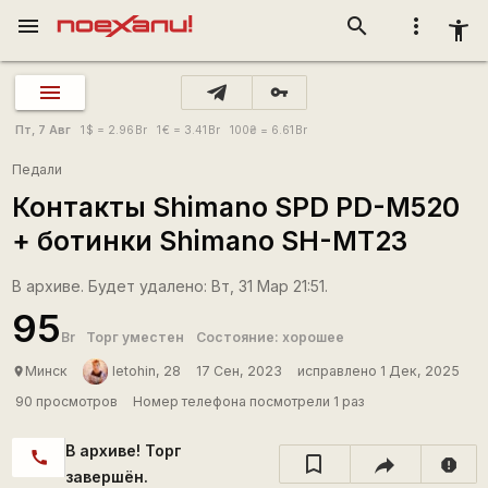
menu
search
more_vert
accessibility_new
vpn_key
Пт, 7 Авг
1
$
= 2.96
Br
1
€
= 3.41
Br
100
₴
= 6.61
Br
Педали
Контакты Shimano SPD PD-M520
+ ботинки Shimano SH-MT23
В архиве. Будет удалено: Вт, 31 Мар 21:51.
95
Br
Торг уместен
Состояние: хорошее
Минск
letohin, 28
17 Сен, 2023
исправлено 1 Дек, 2025
place
90 просмотров
Номер телефона посмотрели 1 раз
В архиве! Торг
call
report
завершён.