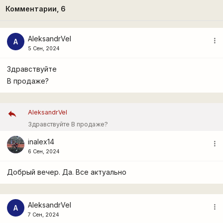
Комментарии,
6
AleksandrVel
more_vert
A
5 Сен, 2024
Здравствуйте
В продаже?
AleksandrVel
Здравствуйте В продаже?
inalex14
more_vert
6 Сен, 2024
Добрый вечер. Да. Все актуально
AleksandrVel
more_vert
A
7 Сен, 2024