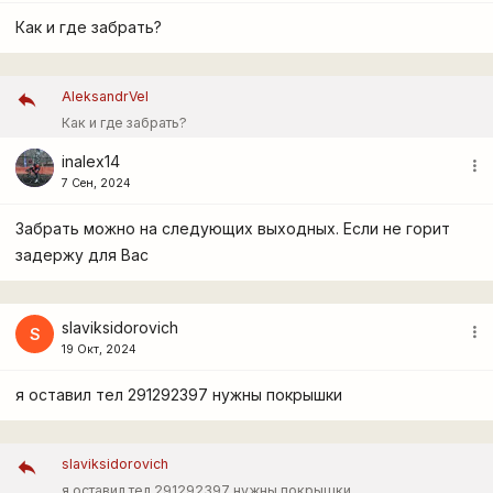
Как и где забрать?
AleksandrVel
Как и где забрать?
inalex14
more_vert
7 Сен, 2024
Забрать можно на следующих выходных. Если не горит
задержу для Вас
slaviksidorovich
more_vert
S
19 Окт, 2024
я оставил тел 291292397 нужны покрышки
slaviksidorovich
я оставил тел 291292397 нужны покрышки