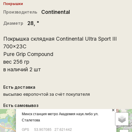
Покрышки
Continental
Производитель
28
, "
Диаметр
Покрышка склядная Continental Ultra Sport III
700x23C
Pure Grip Compound
вес 256 гр
в наличий 2 шт
Есть доставка
высылаю европочтой за счёт покупателя
Есть самовывоз
×
Минск станция метро Академия наук либо ул.
Сталетова
GPS
53.907085
27.621442