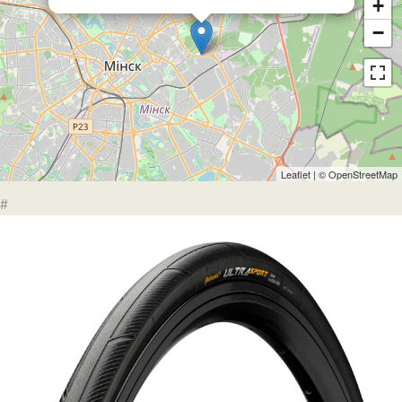
+
−
Leaflet
| ©
OpenStreetMap
#