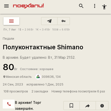
menu
search
more_vert
accessibility_new
vpn_key
Пт, 7 Авг
1
$
= 2.96
Br
1
€
= 3.41
Br
100
₴
= 6.61
Br
Педали
Полуконтактные Shimano
В архиве. Будет удалено: Вт, 31 Мар 21:52.
80
Br
Состояние: хорошее
Минская область
009636, 134
place
24 Сен, 2023
исправлено 1 Дек, 2025
108 просмотров
2 закладки
Номер телефона посмотрели 6 раз
В архиве! Торг
call
report
завершён.