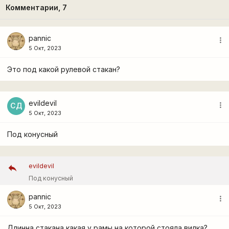
Комментарии,
7
pannic
more_vert
5 Окт, 2023
Это под какой рулевой стакан?
evildevil
more_vert
СД
5 Окт, 2023
Под конусный
evildevil
Под конусный
pannic
more_vert
5 Окт, 2023
Длинна стакана какая у рамы на которой стояла вилка?