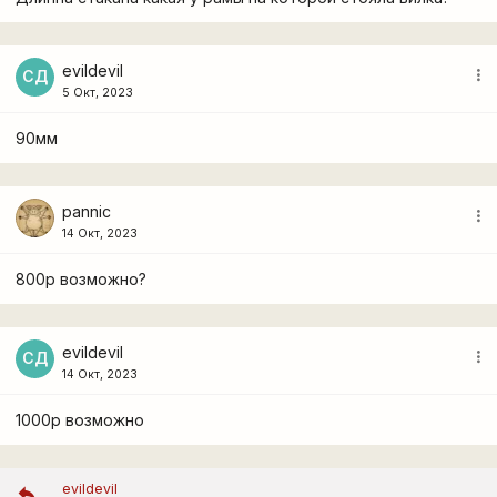
evildevil
more_vert
СД
5 Окт, 2023
90мм
pannic
more_vert
14 Окт, 2023
800р возможно?
evildevil
more_vert
СД
14 Окт, 2023
1000р возможно
evildevil