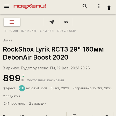
menu
search
more_vert
accessibility_new
vpn_key
Пн, 10 Авг
1
$
= 2.97
Br
1
€
= 3.43
Br
100
₴
= 6.65
Br
Вилка
RockShox Lyrik RCT3 29" 160мм
DebonAir Boost 2020
В архиве. Будет удалено: Пн, 12 Фев, 2024 23:28.
899
Br
Состояние: как новый
СД
Брест
evildevil, 279
5 Окт, 2023
исправлено 15 Окт, 2023
place
2 поднятия
241 просмотр
2 закладки