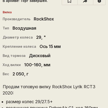
В архиве! Торг завершён.
report
Вилка
RockShox
Производитель
Воздушная
Тип
29
, "
Диаметр колеса
Ось 15 мм
Крепление колеса
Дисковый
Вид тормоза
100-160
, мм
Ход вилки
2 050
, г
Вес
Продам топовую вилку RockShox Lyrik RCT3
2020:
размер колес 29/27.5+
воздушная пружина DebonAir C1, ход 160мм