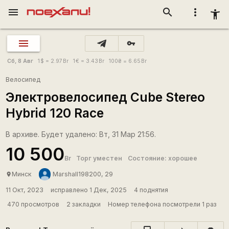
menu
search
more_vert
accessibility_new
vpn_key
Сб, 8 Авг
1
$
= 2.97
Br
1
€
= 3.43
Br
100
₴
= 6.65
Br
Велосипед
Электровелосипед Cube Stereo
Hybrid 120 Race
В архиве. Будет удалено: Вт, 31 Мар 21:56.
10 500
Br
Торг уместен
Состояние: хорошее
Минск
Marshall198200, 29
place
11 Окт, 2023
исправлено 1 Дек, 2025
4 поднятия
470 просмотров
2 закладки
Номер телефона посмотрели 1 раз