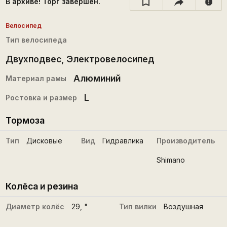
В архиве! Торг завершён.
report
Велосипед
Тип велосипеда
Двухподвес
,
Электровелосипед
Алюминий
Материал рамы
L
Ростовка и размер
Тормоза
Тип
Дисковые
Вид
Гидравлика
Производитель
Shimano
Колёса и резина
Диаметр колёс
29
, "
Тип вилки
Воздушная