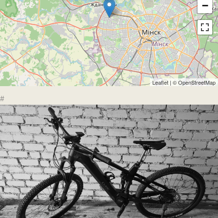
−
Leaflet
| ©
OpenStreetMap
#