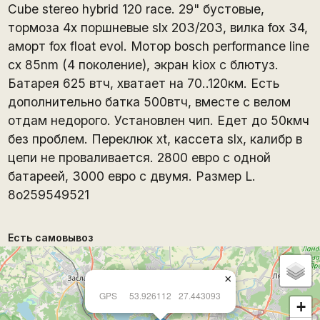
Cube stereo hybrid 120 race. 29" бустовые,
тормоза 4х поршневые slx 203/203, вилка fox 34,
аморт fox float evol. Мотор bosch performance line
cx 85nm (4 поколение), экран kiox с блютуз.
Батарея 625 втч, хватает на 70..120км. Есть
дополнительно батка 500втч, вместе с велом
отдам недорого. Установлен чип. Едет до 50кмч
без проблем. Переклюк xt, кассета slx, калибр в
цепи не проваливается. 2800 евро с одной
батареей, 3000 евро с двумя. Размер L.
8o259549521
Есть самовывоз
×
GPS
53.926112
27.443093
+