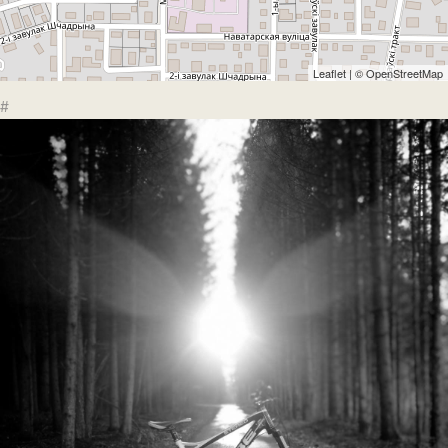
Leaflet
| ©
OpenStreetMap
#