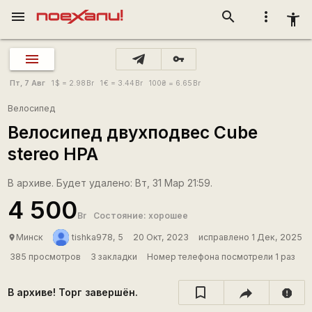
menu
search
more_vert
accessibility_new
vpn_key
Пт, 7 Авг
1
$
= 2.98
Br
1
€
= 3.44
Br
100
₴
= 6.65
Br
Велосипед
Велосипед двухподвес Cube
stereo HPA
В архиве. Будет удалено: Вт, 31 Мар 21:59.
4 500
Br
Состояние: хорошее
Минск
tishka978, 5
20 Окт, 2023
исправлено 1 Дек, 2025
place
385 просмотров
3 закладки
Номер телефона посмотрели 1 раз
В архиве! Торг завершён.
report