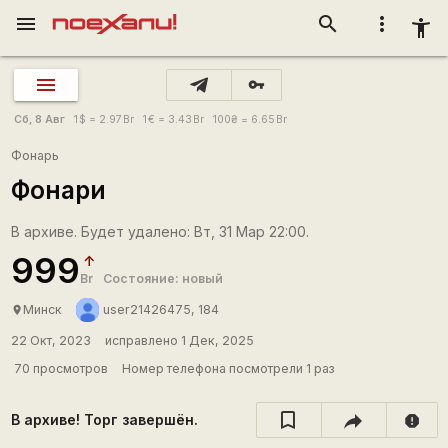
menu
search
more_vert
accessibility_new
vpn_key
Сб, 8 Авг
1
$
= 2.97
Br
1
€
= 3.43
Br
100
₴
= 6.65
Br
Фонарь
Фонари
В архиве. Будет удалено: Вт, 31 Мар 22:00.
999
Br
Состояние: новый
Минск
user21426475, 184
place
22 Окт, 2023
исправлено 1 Дек, 2025
70 просмотров
Номер телефона посмотрели 1 раз
В архиве! Торг завершён.
report