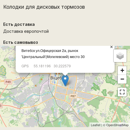
Колодки для дисковых тормозов
Есть доставка
Доставка европочтой
Есть самовывоз
×
Витебск ул.Офицерская 2а, рынок
'Центральный'(Могилевский) место 30
GPS
55.181196
30.222579
+
−
Leaflet
| ©
OpenStreetMap