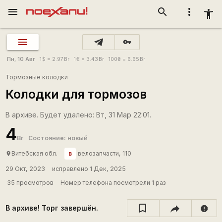
menu
search
more_vert
accessibility_new
vpn_key
Пн, 10 Авг
1
$
= 2.97
Br
1
€
= 3.43
Br
100
₴
= 6.65
Br
Тормозные колодки
Колодки для тормозов
В архиве. Будет удалено: Вт, 31 Мар 22:01.
4
Br
Состояние: новый
в
Витебская обл.
велозапчасти, 110
place
29 Окт, 2023
исправлено 1 Дек, 2025
35 просмотров
Номер телефона посмотрели 1 раз
В архиве! Торг завершён.
report