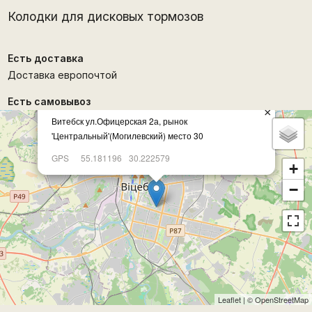
Колодки для дисковых тормозов
Есть доставка
Доставка европочтой
Есть самовывоз
×
Витебск ул.Офицерская 2а, рынок
'Центральный'(Могилевский) место 30
GPS
55.181196
30.222579
+
−
Leaflet
| ©
OpenStreetMap