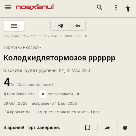
menu
search
more_vert
accessibility_new
vpn_key
Сб, 8 Авг
1
$
= 2.97
Br
1
€
= 3.43
Br
100
₴
= 6.65
Br
Тормозные колодки
Колодкидлятормозов рррррр
В архиве. Будет удалено: Вт, 31 Мар 22:01.
4
Br
Состояние: новый
в
Витебская обл.
велозапчасти, 110
place
29 Окт, 2023
исправлено 1 Дек, 2025
34 просмотра
Номер телефона посмотрели 1 раз
В архиве! Торг завершён.
report