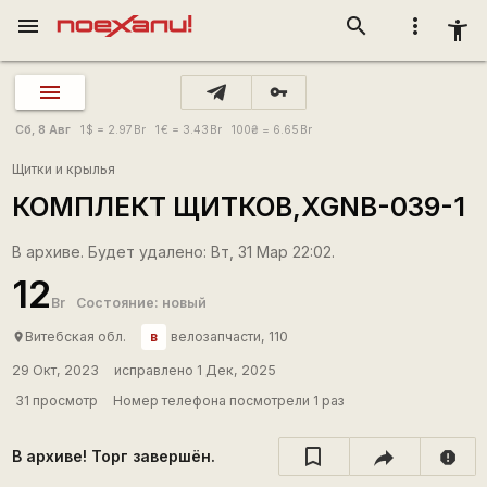
menu
search
more_vert
accessibility_new
vpn_key
Сб, 8 Авг
1
$
= 2.97
Br
1
€
= 3.43
Br
100
₴
= 6.65
Br
Щитки и крылья
КОМПЛЕКТ ЩИТКОВ,XGNB-039-1
В архиве. Будет удалено: Вт, 31 Мар 22:02.
12
Br
Состояние: новый
в
Витебская обл.
велозапчасти, 110
place
29 Окт, 2023
исправлено 1 Дек, 2025
31 просмотр
Номер телефона посмотрели 1 раз
В архиве! Торг завершён.
report