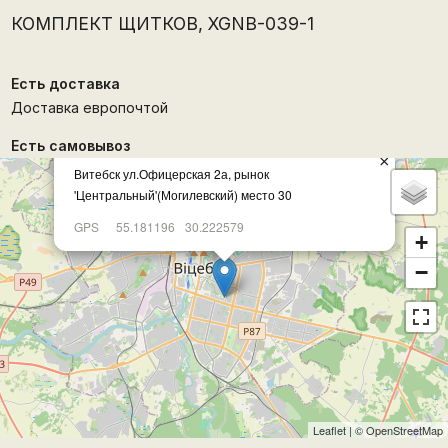
КОМПЛЕКТ ЩИТКОВ, XGNB-039-1
Есть доставка
Доставка европочтой
Есть самовывоз
×
Витебск ул.Офицерская 2а, рынок
'Центральный'(Могилевский) место 30
GPS
55.181196
30.222579
+
−
Leaflet
| ©
OpenStreetMap