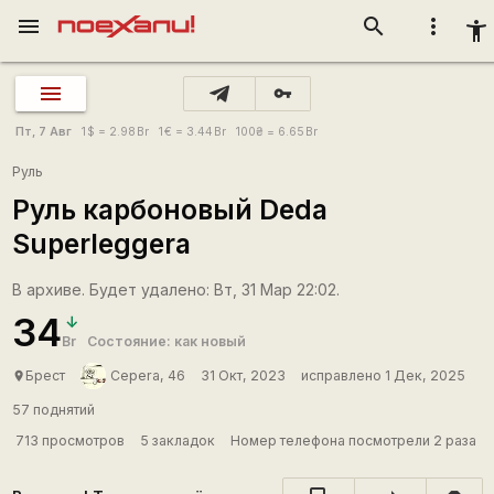
menu
search
more_vert
accessibility_new
vpn_key
Пт, 7 Авг
1
$
= 2.98
Br
1
€
= 3.44
Br
100
₴
= 6.65
Br
Руль
Руль карбоновый Deda
Superleggera
В архиве. Будет удалено: Вт, 31 Мар 22:02.
34
Br
Состояние: как новый
Брест
Cepera, 46
31 Окт, 2023
исправлено 1 Дек, 2025
place
57 поднятий
713 просмотров
5 закладок
Номер телефона посмотрели 2 раза