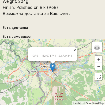
Weight: 204g
Finish: Polished on Blk (PoB)
Возможна доставка за Ваш счёт.
Есть доставка
Есть самовывоз
×
GPS
52.071744
23.734841
+
−
Leaflet
| ©
OpenStreetMap