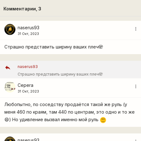
Комментарии,
3
naserus93
more_vert
31 Окт, 2023
Страшно представить ширину ваших плеч🫣
naserus93
Страшно представить ширину ваших плеч🫣
Cepera
more_vert
31 Окт, 2023
Любопытно, по соседству продаётся такой же руль (у
меня 460 по краям, там 440 по центрам, это одно и то же
😄) Но удивление вызвал именно мой руль
:)
naserus93