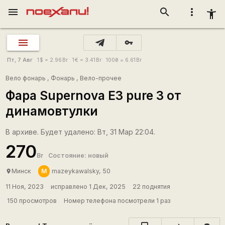
menu
search
more_vert
accessibility_new
vpn_key
Пт, 7 Авг
1
$
= 2.96
Br
1
€
= 3.41
Br
100
₴
= 6.61
Br
Вело фонарь
,
Фонарь
,
Вело-прочее
Фара Supernova E3 pure 3 от
динамовтулки
В архиве. Будет удалено: Вт, 31 Мар 22:04.
270
Br
Состояние: новый
М
Минск
mazeykawalsky, 50
place
11 Ноя, 2023
исправлено 1 Дек, 2025
22 поднятия
150 просмотров
Номер телефона посмотрели 1 раз