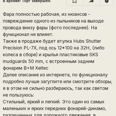
В архиве! Торг завершён.
report
Фара полностью рабочая, из нюансов -
повреждение одного из пыльников на выходе
провода внизу фары (фото последнее). На
функционал не влияет.
Также в продаже будет втулка Hubs Shutter
Precision PL-7X, под ось 12*100 на 32H, (либо
колеса в сборе) и крылья пластиковые SKS
mudguards 50 mm, с встроенным задним
фонарем B+M Xeltec
Далее описание из интернета, по функционалу
подробно лучше загуглите или смотрите обзоры,
я в этом не сильно разбираюсь, так как светом
не пользуюсь:
Стильный, яркий и легкий. Это один из самых
маленьких и ярких передних фонарей-динамо,
разрешенных для дорожного движения, в