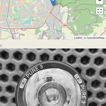
−
Leaflet
| ©
OpenStreetMap
#