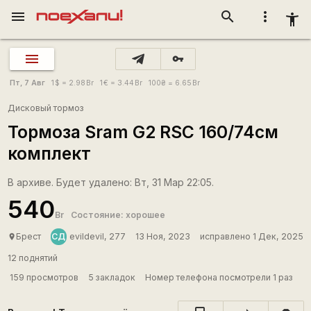
menu
search
more_vert
accessibility_new
vpn_key
Пт, 7 Авг
1
$
= 2.98
Br
1
€
= 3.44
Br
100
₴
= 6.65
Br
Дисковый тормоз
Тормоза Sram G2 RSC 160/74см
комплект
В архиве. Будет удалено: Вт, 31 Мар 22:05.
540
Br
Состояние: хорошее
СД
Брест
evildevil, 277
13 Ноя, 2023
исправлено 1 Дек, 2025
place
12 поднятий
159 просмотров
5 закладок
Номер телефона посмотрели 1 раз