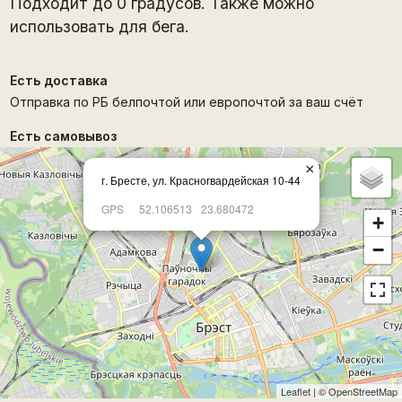
Подходит до 0 градусов. Также можно
использовать для бега.
Есть доставка
Отправка по РБ белпочтой или европочтой за ваш счёт
Есть самовывоз
×
г. Бресте, ул. Красногвардейская 10-44
GPS
52.106513
23.680472
+
−
Leaflet
| ©
OpenStreetMap