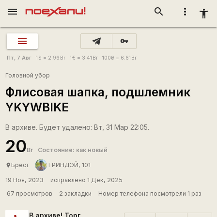
menu
search
more_vert
accessibility_new
vpn_key
Пт, 7 Авг
1
$
= 2.96
Br
1
€
= 3.41
Br
100
₴
= 6.61
Br
Головной убор
Флисовая шапка, подшлемник
YKYWBIKE
В архиве. Будет удалено: Вт, 31 Мар 22:05.
20
Br
Состояние: как новый
Брест
ГРИНДЭЙ, 101
place
19 Ноя, 2023
исправлено 1 Дек, 2025
67 просмотров
2 закладки
Номер телефона посмотрели 1 раз
В архиве! Торг